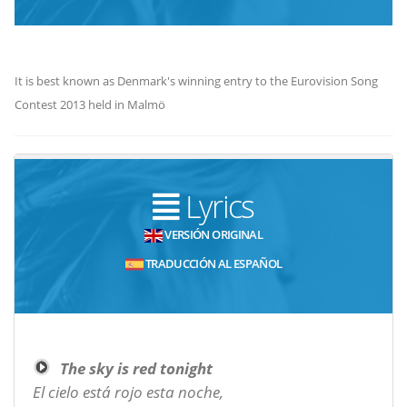
It is best known as Denmark's winning entry to the Eurovision Song
Contest 2013 held in Malmö
Lyrics
VERSIÓN ORIGINAL
TRADUCCIÓN AL ESPAÑOL
The sky is red tonight
El cielo está rojo esta noche,