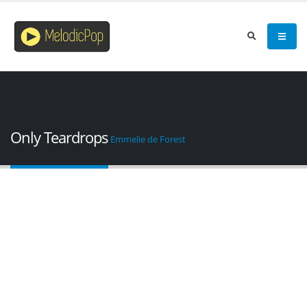
Only Teardrops
Emmelie de Forest