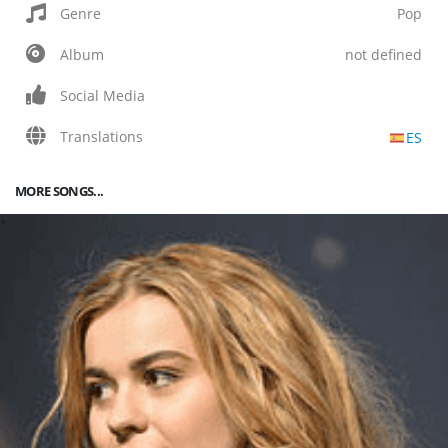
Genre
Pop
Album
not defined
Social Media
Translations
ES
MORE SONGS...