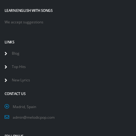
LEARN ENGLISH WITH SONGS
We accept suggestions
LINKS
Blog
Top Hits
New Lyrics
CONTACT US
Madrid, Spain
admin@melodicpop.com
FOLLOW US