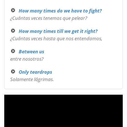
How many times do we have to fight?
¿Cuántas veces tenemos que pelear?
How many times till we get it right?
¿Cuántas veces hasta que nos entendamos,
Between us
entre nosotros?
Only teardrops
Solamente lágrimas.